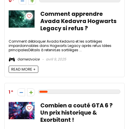
0
Comment apprendre
Avada Kedavra Hogwarts
Legacy si refus ?
Comment débloquer Avada Kedavra et les sortilèges
impardonnables dans Hogwarts Legacy après refus Idées
principalesDétails à retenirLes sortilèges ...
Gamerzvoice
avril 9, 2025
READ MORE +
1
Combien a couté GTA 6 ?
Un prix historique &
Exorbitant !