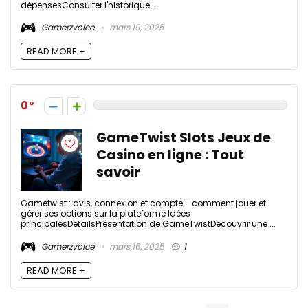
dépensesConsulter l'historique ...
Gamerzvoice
mars 19, 2025
READ MORE +
0
GameTwist Slots Jeux de
Casino en ligne : Tout
savoir
Gametwist : avis, connexion et compte - comment jouer et
gérer ses options sur la plateforme Idées
principalesDétailsPrésentation de GameTwistDécouvrir une ...
Gamerzvoice
mars 16, 2025
1
READ MORE +