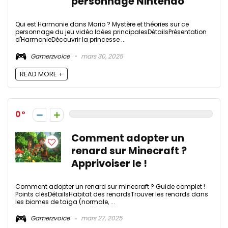
personnage Nintendo
Qui est Harmonie dans Mario ? Mystère et théories sur ce
personnage du jeu vidéo Idées principalesDétailsPrésentation
d'HarmonieDécouvrir la princesse ...
Gamerzvoice
mars 30, 2025
READ MORE +
0
Comment adopter un
renard sur Minecraft​ ?
Apprivoiser le !
Comment adopter un renard sur minecraft​ ? Guide complet !
Points clésDétailsHabitat des renardsTrouver les renards dans
les biomes de taïga (normale, ...
Gamerzvoice
mars 27, 2025