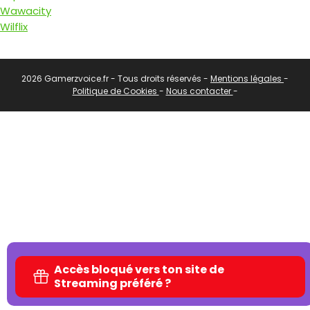
Wawacity
Wilflix
2026 Gamerzvoice.fr - Tous droits réservés -
Mentions légales
-
Politique de Cookies
-
Nous contacter
-
Accès bloqué vers ton site de
Streaming préféré ?