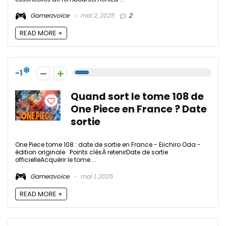
Gamerzvoice
mai 2, 2025
2
READ MORE +
-1
Quand sort le tome 108 de
One Piece en France ? Date
sortie
One Piece tome 108 : date de sortie en France - Eiichiro Oda -
édition originale Points clésÀ retenirDate de sortie
officielleAcquérir le tome ...
Gamerzvoice
mai 1, 2025
READ MORE +