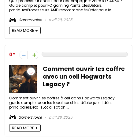
Quel processeur choisir pour accompagner votre RTX 4060 ?
Guide complet pour PC gaming Points clésDétails
pratiquesProcesseurs AMD recommandésOpter pour le ...
Gamerzvoice
avril 29, 2025
READ MORE +
0
Comment ouvrir les coffre
avec un oeil Hogwarts
Legacy ?
Comment ouvrir les coffres à œil dans Hogwarts Legacy :
guide complet pour les localiser et les débloquer Idées
principalesDétailsLocalisation ...
Gamerzvoice
avril 28, 2025
READ MORE +