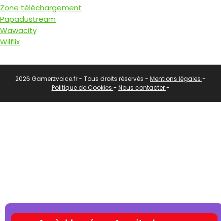
Zone téléchargement
Papadustream
Wawacity
Wilflix
2026 Gamerzvoice.fr - Tous droits réservés -
Mentions légales
-
Politique de Cookies
-
Nous contacter
-