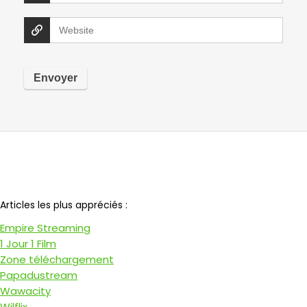
Notre partenaire
Articles les plus appréciés :
Empire Streaming
1 Jour 1 Film
Zone téléchargement
Papadustream
Wawacity
Wilflix