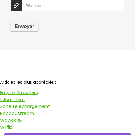
Notre partenaire
Articles les plus appréciés :
Empire Streaming
1 Jour 1 Film
Zone téléchargement
Papadustream
Wawacity
Wilflix