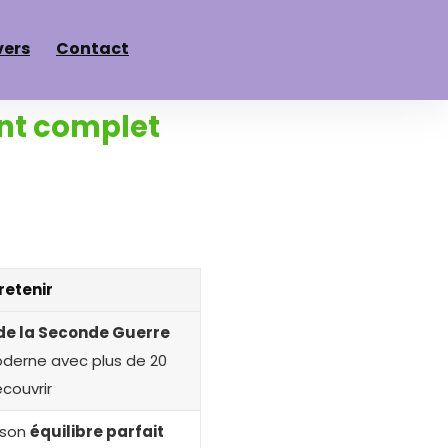
vers
Contact
ent complet
retenir
de la Seconde Guerre
erne avec plus de 20
écouvrir
 son
équilibre parfait