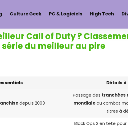
g
Culture Geek
PC & Logiciels
High Tech
Di
eilleur Call of Duty ? Classem
 série du meilleur au pire
essentiels
Détails à 
Passage des
tranchées 
franchise
depuis 2003
mondiale
au combat mod
titres à d
Black Ops 2 en tête pour