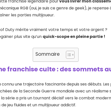
ette franchise légendaire pour
vous livrer mon classeme
écanique RGB (oui, je suis ce genre de geek), je repense 
ner les parties multijoueur.
l of Duty mérite vraiment votre temps et votre argent ?
gainer plus vite qu’un
quick-scope en pleine partie !
Sommaire
ne franchise culte : des sommets 
 a connu une trajectoire fascinante depuis ses débuts. Le
chées de la Seconde Guerre mondiale avec un réalisme sai
a série a pris un tournant décisif vers le combat moder
 jeu fluides et un multijoueur addictif.