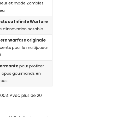
oueur et mode Zombies
eur
sts ou Infinite Warfare
 d’innovation notable
dern Warfare originale
écents pour le multijoueur
f
formante
pour profiter
rs opus gourmands en
rces
2003. Avec plus de 20
!