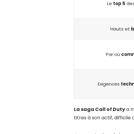
Le
top 5
des
Hauts et
Par où
com
Exigences
tech
La saga Call of Duty
a m
titres à son actif, diffic