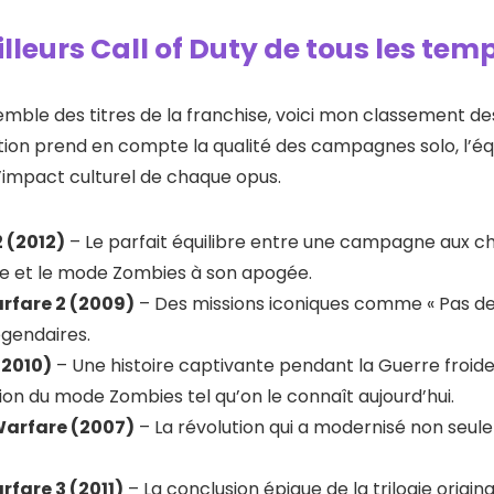
illeurs Call of Duty de tous les tem
emble des titres de la franchise, voici mon classement des
tion prend en compte la qualité des campagnes solo, l’équi
l’impact culturel de chaque opus.
2 (2012)
– Le parfait équilibre entre une campagne aux cho
ire et le mode Zombies à son apogée.
rfare 2 (2009)
– Des missions iconiques comme « Pas de 
égendaires.
(2010)
– Une histoire captivante pendant la Guerre froide
on du mode Zombies tel qu’on le connaît aujourd’hui.
Warfare (2007)
– La révolution qui a modernisé non seule
rfare 3 (2011)
– La conclusion épique de la trilogie origin