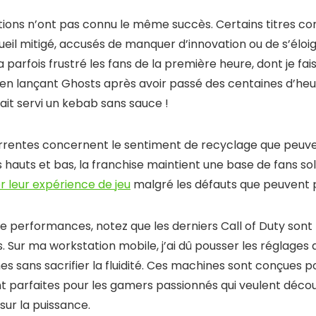
rations n’ont pas connu le même succès. Certains titres
eil mitigé, accusés de manquer d’innovation ou de s’éloig
 parfois frustré les fans de la première heure, dont je fai
n lançant Ghosts après avoir passé des centaines d’heu
it servi un kebab sans sauce !
currentes concernent le sentiment de recyclage que peuven
auts et bas, la franchise maintient une base de fans sol
 leur expérience de jeu
malgré les défauts que peuvent p
e performances, notez que les derniers Call of Duty sont
 Sur ma workstation mobile, j’ai dû pousser les réglages
 sans sacrifier la fluidité. Ces machines sont conçues po
t parfaites pour les gamers passionnés qui veulent décou
ur la puissance.