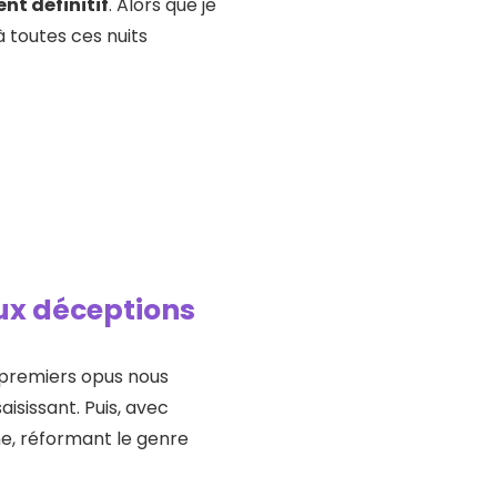
nt définitif
. Alors que je
à toutes ces nuits
aux déceptions
s premiers opus nous
sissant. Puis, avec
ne, réformant le genre