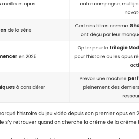
 meilleurs opus
entre campagne, multij
novat
Certains titres comme
Gho
bas
de la série
ont déçu par leur manque
Opter pour la
trilogie Mo
mencer
en 2025
pour l’histoire ou les opus r
acti
Prévoir une machine
per
niques
à considérer
pleinement des dernie
ressou
arqué l’histoire du jeu vidéo depuis son premier opus en 
ile de s’y retrouver quand on cherche la crème de la crème 