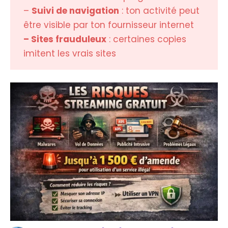
–
Suivi de navigation
: ton activité peut
être visible par ton fournisseur internet
– Sites frauduleux
: certaines copies
imitent les vrais sites