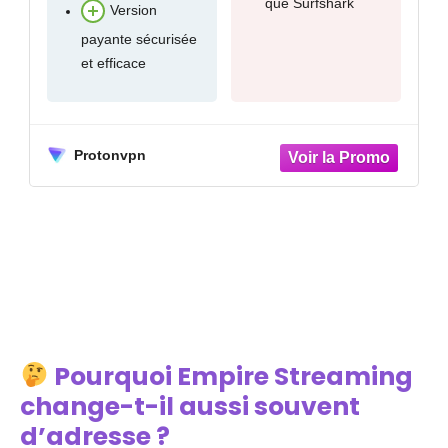
rapport qualité-prix
Contournement des
géoblocages super
efficace (niveau
militaire)
Connexions
simultanées
illimitées
Surfshark
Pourquoi Empire Streaming
change-t-il aussi souvent
d’adresse ?