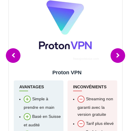
Surfshark
AVANTAGES
INCONVÉNIENTS
Débloque les
Moins ancien
sites de streaming
sur le marché
à 1,99€ / mois
Pas de compte
Très bon
gratuit