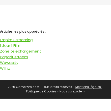
Notre partenaire
Articles les plus appréciés :
Empire Streaming
1 Jour 1 Film
Zone téléchargement
Papadustream
Wawacity
Wilflix
2026 Gamerzvoice.fr - Tous droits réservés -
Mentions légales
-
Politique de Cookies
-
Nous contacter
-