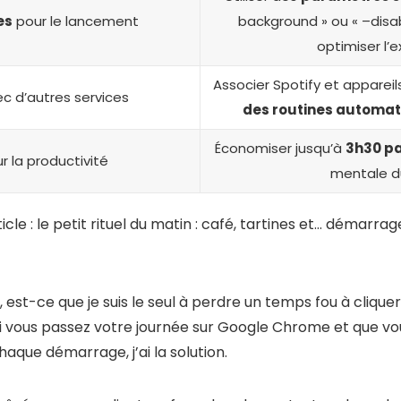
es
pour le lancement
background » ou « –disa
optimiser l’
Associer Spotify et appare
c d’autres services
des routines automat
Économiser jusqu’à
3h30 pa
r la productivité
mentale d
le : le petit rituel du matin : café, tartines et… démarra
est-ce que je suis le seul à perdre un temps fou à clique
si vous passez votre journée sur Google Chrome et que vo
que démarrage, j’ai la solution.