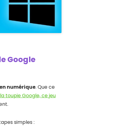
de Google
dien numérique
. Que ce
la toupie Google, ce jeu
ent.
apes simples :