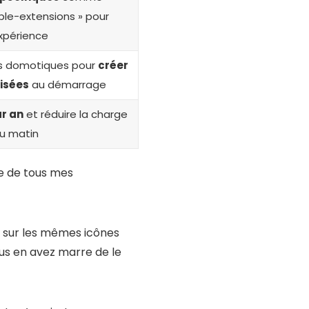
ble-extensions » pour
expérience
ils domotiques pour
créer
isées
au démarrage
r an
et réduire la charge
u matin
ge de tous mes
r sur les mêmes icônes
us en avez marre de le