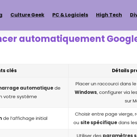
g
Culture Geek
PC & Logiciels
High Tech
Di
cer automatiquement Googl
ts clés
Détails p
Placer un raccourci dans le
marrage automatique
de
Windows
, configurer via le
n votre système
sur 
Choisir entre page vierge, 
n
de l’affichage initial
ou
site spécifique
dans le
Utiliser des
paramètres s