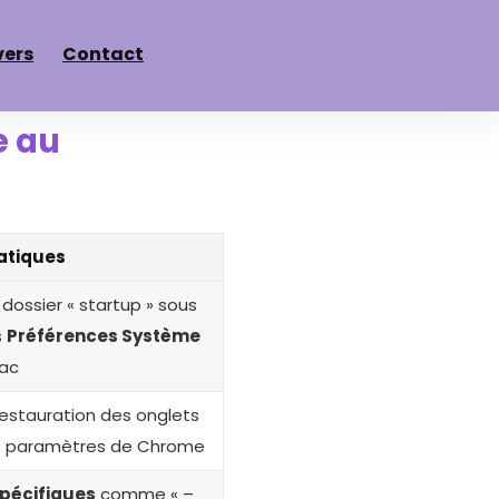
vers
Contact
e au
ratiques
 dossier « startup » sous
s
Préférences Système
Mac
restauration des onglets
s paramètres de Chrome
pécifiques
comme « –