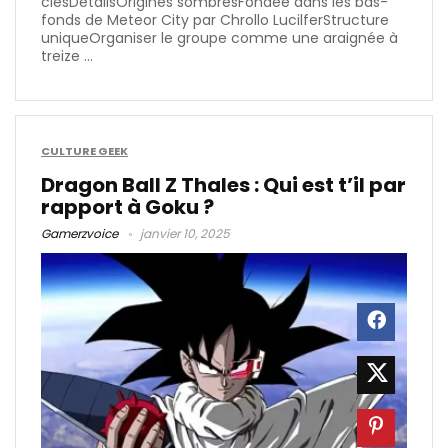
clésDétailsOrigines sombresFondée dans les bas-
fonds de Meteor City par Chrollo LucilferStructure
uniqueOrganiser le groupe comme une araignée à
treize ...
CULTURE GEEK
Dragon Ball Z Thales : Qui est t’il par
rapport à Goku ?
Gamerzvoice
janvier 10, 2025