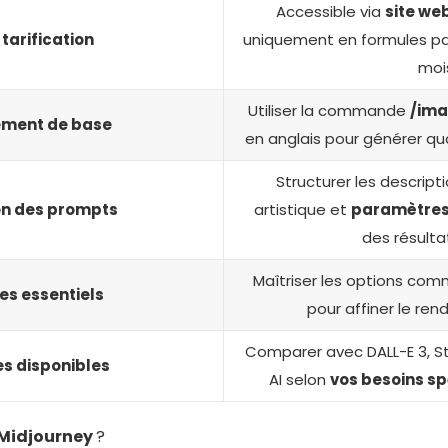
Accessible via
site web
tarification
uniquement en formules pa
moi
Utiliser la commande
/ima
ement de base
en anglais pour générer qu
Structurer les descripti
on des prompts
artistique et
paramètres
des résulta
Maîtriser les options co
s essentiels
pour affiner le ren
Comparer avec DALL-E 3, St
es disponibles
AI selon
vos besoins sp
Midjourney
?