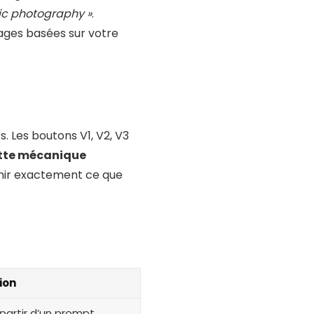
stic photography »
.
ages basées sur votre
s. Les boutons V1, V2, V3
tte mécanique
nir exactement ce que
ion
artir d’un prompt