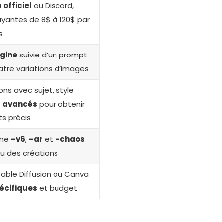
 officiel
ou Discord,
yantes de 8$ à 120$ par
s
gine
suivie d’un prompt
atre variations d’images
ons avec sujet, style
 avancés
pour obtenir
ts précis
mme
–v6
,
–ar
et
–chaos
du des créations
able Diffusion ou Canva
écifiques
et budget