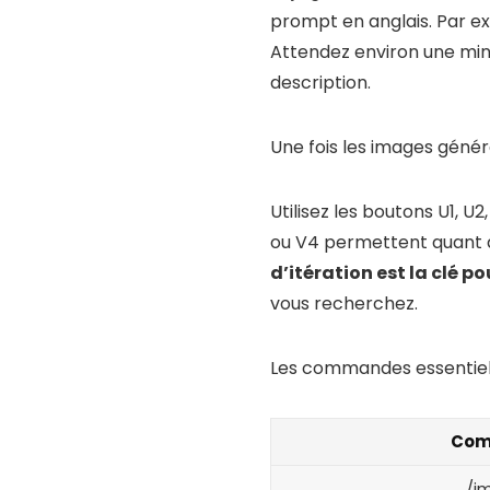
prompt en anglais. Par e
Attendez environ une min
description.
Une fois les images généré
Utilisez les boutons U1, U
ou V4 permettent quant à
d’itération est la clé 
vous recherchez.
Les commandes essentiell
Com
/i