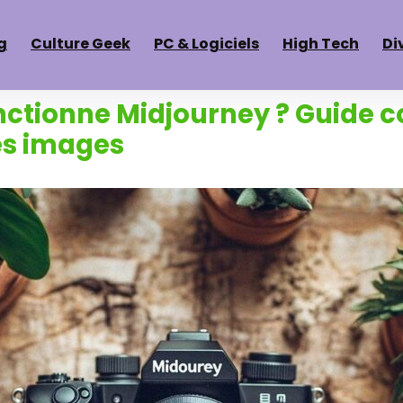
g
Culture Geek
PC & Logiciels
High Tech
Di
tionne Midjourney ? Guide c
es images