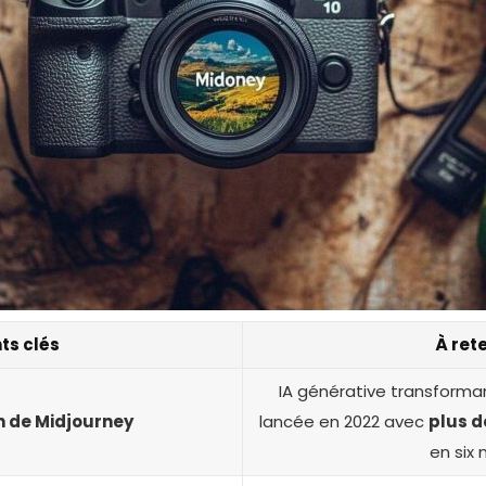
ts clés
À rete
IA générative transforma
n de Midjourney
lancée en 2022 avec
plus d
en six 