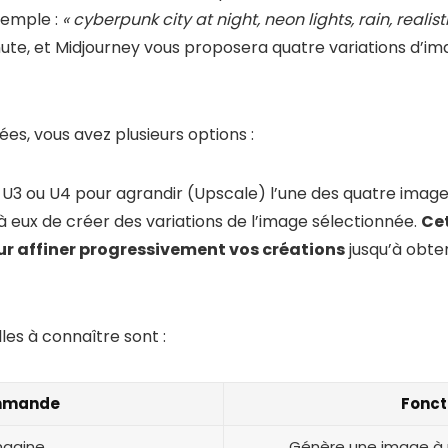
xemple :
« cyberpunk city at night, neon lights, rain, reali
ute, et Midjourney vous proposera quatre variations d’im
es, vous avez plusieurs options :
2, U3 ou U4 pour agrandir (Upscale) l’une des quatre image
 eux de créer des variations de l’image sélectionnée.
Ce
pour affiner progressivement vos créations
jusqu’à obte
es à connaître sont :
mande
Fonct
magine
Génère une image à p