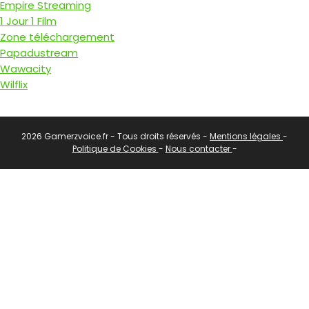
Empire Streaming
1 Jour 1 Film
Zone téléchargement
Papadustream
Wawacity
Wilflix
2026 Gamerzvoice.fr - Tous droits réservés -
Mentions légales
-
Politique de Cookies
-
Nous contacter
-