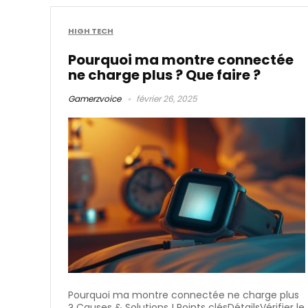
HIGH TECH
Pourquoi ma montre connectée
ne charge plus​ ? Que faire ?
Gamerzvoice
février 26, 2025
Pourquoi ma montre connectée ne charge plus​
? Causes & Solutions ! Points clésDétailsVérifier le