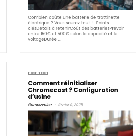
Combien coûte une batterie de trottinette
électrique ? Vous saurez tout ! Points
clésDétails à retenirCoût des batteriesPrévoir
entre 150€ et 500€ selon la capacité et le
voltageDurée ...
HIGH TECH
Comment réinitialiser
Chromecast​ ? Configuration
d’usine
Gamerzvoice
février 9, 2025