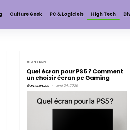
g
Culture Geek
PC & Logiciels
High Tech
Di
HIGH TECH
Quel écran pour PS5 ? Comment
un choisir écran pc Gaming
Gamerzvoice
avril 24, 2025