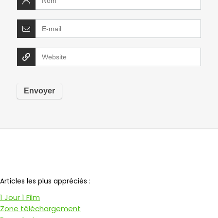
Notre partenaire
Articles les plus appréciés :
1 Jour 1 Film
Zone téléchargement