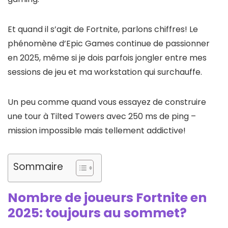
Et quand il s’agit de Fortnite, parlons chiffres! Le
phénomène d’Epic Games continue de passionner
en 2025, même si je dois parfois jongler entre mes
sessions de jeu et ma workstation qui surchauffe.
Un peu comme quand vous essayez de construire
une tour à Tilted Towers avec 250 ms de ping –
mission impossible mais tellement addictive!
Sommaire
Nombre de joueurs Fortnite en
2025: toujours au sommet?