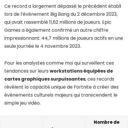
Ce record a largement dépassé le précédent établi
lors de l’événement Big Bang du 2 décembre 2023,
qui avait rassemblé 11,62 millions de joueurs. Epic
Games a également confirmé un autre chiffre
impressionnant: 44,7 millions de joueurs actifs en une
seule journée le 4 novembre 2023.
Pour les analystes comme moi qui surveillent ces
tendances sur leurs
workstations équipées de
cartes graphiques surpuissantes
, ces records
révèlent la capacité unique de Fortnite à créer des
événements culturels majeurs qui transcendent le
simple jeu vidéo.
Nombre de