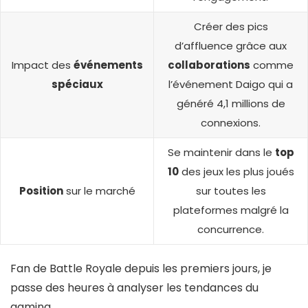
Créer des pics
d’affluence grâce aux
Impact des
événements
collaborations
comme
spéciaux
l’événement Daigo qui a
généré 4,1 millions de
connexions.
Se maintenir dans le
top
10
des jeux les plus joués
Position
sur le marché
sur toutes les
plateformes malgré la
concurrence.
Fan de Battle Royale depuis les premiers jours, je
passe des heures à analyser les tendances du
gaming.