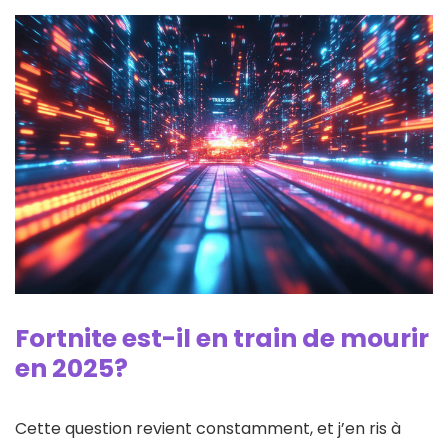
Fortnite est-il en train de mourir
en 2025?
Cette question revient constamment, et j’en ris à