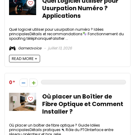
Quel Logiciel utiliser pour
Usurpation Numéro ?
Applications
Quel logiciel utiliser pour usurpation numéro ? Idées
principalesDétails et recommandations
Fonctionnement du
spoofing téléphoniqueFalsifier ...
Gamerzvoice
juillet 13, 2026
READ MORE +
0
Où placer un Boîtier de
Fibre Optique et Comment
Installer ?
Où placer un boîtier de fibre optique ? Guide Idées
principalesDétails pratiques
Rôle du PTOInterface entre
réseau opérateur et box, relie ...