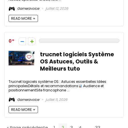
Gamerzvoice
juillet 12, 2026
READ MORE +
0
trucnet logiciels Système
OS Astuces, Outils &
Meilleurs tuto
Trucnet logiciels système OS : Astuces essentielles Idées
principalesDétails et recommandations
Audience et
positionnementSite francophone ...
Gamerzvoice
juillet 11, 2026
READ MORE +
« Page précédente
1
2
3
4
…
33