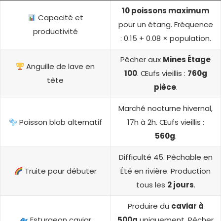
10 poissons maximum
Capacité et
pour un étang. Fréquence
productivité
: 0.15 + 0.08 × population.
Pêcher aux
Mines Étage
Anguille de lave en
100
. Œufs vieillis :
760g
tête
pièce
.
Marché nocturne hivernal,
Poisson blob alternatif
17h à 2h. Œufs vieillis :
560g
.
Difficulté 45. Pêchable en
Truite pour débuter
Été en rivière. Production
tous les
2 jours
.
Produire du
caviar à
Esturgeon caviar
500g
uniquement. Pêcher