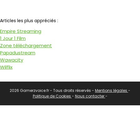
Notre partenaire
Articles les plus appréciés :
Empire Streaming
1 Jour 1 Film
Zone téléchargement
Papadustream
Wawacity
Wilflix
2026 Gamerzvoice.fr - Tous droits réservés -
Mentions légales
-
Politique de Cookies
-
Nous contacter
-