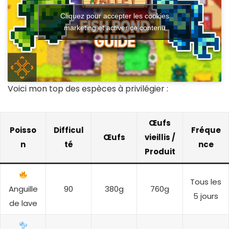
Cliquez pour accepter les cookies
marketing et activer ce contenu
Voici mon top des espèces à privilégier :
Œufs
Poisso
Difficul
Fréque
Œufs
vieillis /
n
té
nce
Produit
Tous les
Anguille
90
380g
760g
5 jours
de lave