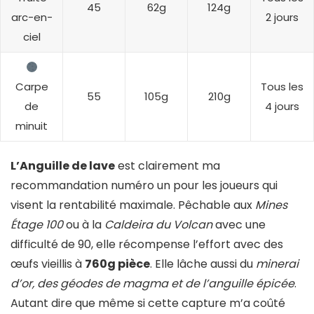
45
62g
124g
arc-en-
2 jours
ciel
Carpe
Tous les
55
105g
210g
de
4 jours
minuit
L’Anguille de lave
est clairement ma
recommandation numéro un pour les joueurs qui
visent la rentabilité maximale. Pêchable aux
Mines
Étage 100
ou à la
Caldeira du Volcan
avec une
difficulté de 90, elle récompense l’effort avec des
œufs vieillis à
760g pièce
. Elle lâche aussi du
minerai
d’or, des géodes de magma et de l’anguille épicée
.
Autant dire que même si cette capture m’a coûté