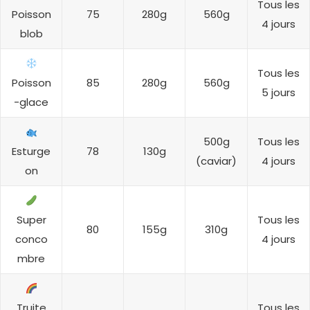
Tous les
Poisson
75
280g
560g
4 jours
blob
Tous les
Poisson
85
280g
560g
5 jours
-glace
500g
Tous les
Esturge
78
130g
(caviar)
4 jours
on
Super
Tous les
80
155g
310g
conco
4 jours
mbre
Truite
Tous les