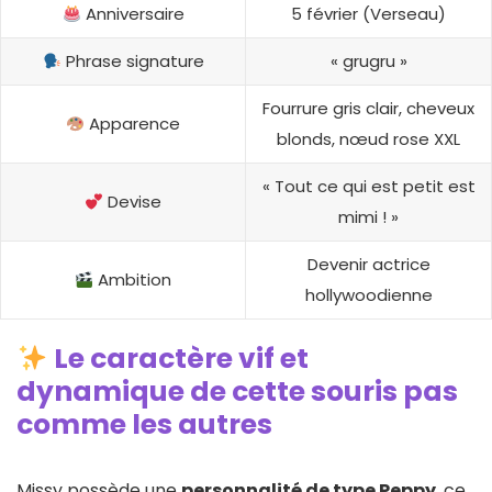
Anniversaire
5 février (Verseau)
Phrase signature
« grugru »
Fourrure gris clair, cheveux
Apparence
blonds, nœud rose XXL
« Tout ce qui est petit est
Devise
mimi ! »
Devenir actrice
Ambition
hollywoodienne
Le caractère vif et
dynamique de cette souris pas
comme les autres
Missy possède une
personnalité de type Peppy
, ce