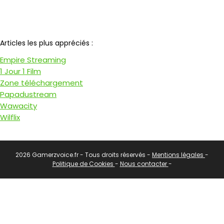
Notre partenaire
Articles les plus appréciés :
Empire Streaming
1 Jour 1 Film
Zone téléchargement
Papadustream
Wawacity
Wilflix
2026 Gamerzvoice.fr - Tous droits réservés -
Mentions légales
-
Politique de Cookies
-
Nous contacter
-