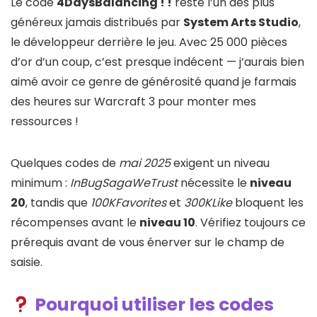
Le code
4DaysBalancing ! !
reste l’un des plus
généreux jamais distribués par
System Arts Studio
,
le développeur derrière le jeu. Avec 25 000 pièces
d’or d’un coup, c’est presque indécent — j’aurais bien
aimé avoir ce genre de générosité quand je farmais
des heures sur Warcraft 3 pour monter mes
ressources !
Quelques codes de
mai 2025
exigent un niveau
minimum :
InBugSagaWeTrust
nécessite le
niveau
20
, tandis que
100KFavorites
et
300KLike
bloquent les
récompenses avant le
niveau 10
. Vérifiez toujours ce
prérequis avant de vous énerver sur le champ de
saisie.
Pourquoi utiliser les codes