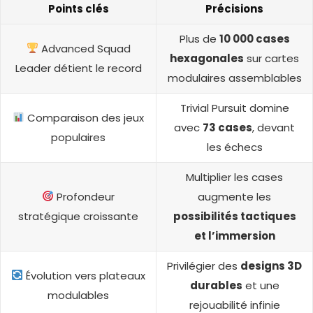
Points clés
Précisions
Plus de
10 000 cases
Advanced Squad
hexagonales
sur cartes
Leader détient le record
modulaires assemblables
Trivial Pursuit domine
Comparaison des jeux
avec
73 cases
, devant
populaires
les échecs
Multiplier les cases
Profondeur
augmente les
stratégique croissante
possibilités tactiques
et l’immersion
Privilégier des
designs 3D
Évolution vers plateaux
durables
et une
modulables
rejouabilité infinie