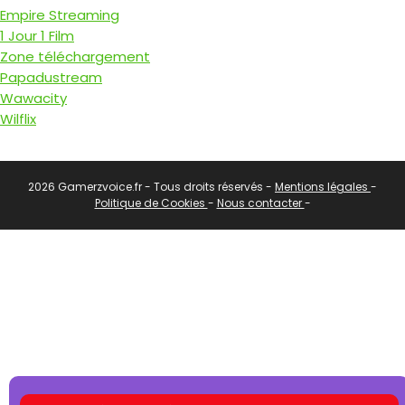
Empire Streaming
1 Jour 1 Film
Zone téléchargement
Papadustream
Wawacity
Wilflix
2026 Gamerzvoice.fr - Tous droits réservés -
Mentions légales
-
Politique de Cookies
-
Nous contacter
-