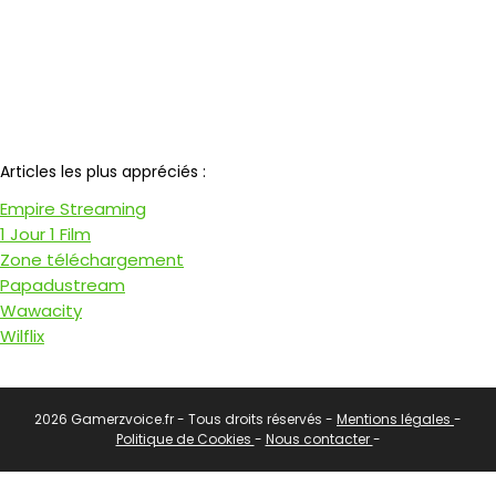
Notre partenaire
Articles les plus appréciés :
Empire Streaming
1 Jour 1 Film
Zone téléchargement
Papadustream
Wawacity
Wilflix
2026 Gamerzvoice.fr - Tous droits réservés -
Mentions légales
-
Politique de Cookies
-
Nous contacter
-