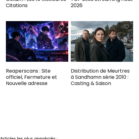
Citations
2026
Reaperscans : Site
Distribution de Meurtres
officiel, Fermeture et
à Sandhamn série 2010 :
Nouvelle adresse
Casting & Saison
Notre partenaire
Articles les plus appréciés :