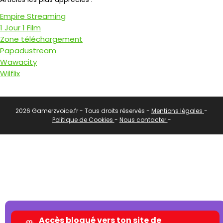
Empire Streaming
1 Jour 1 Film
Zone téléchargement
Papadustream
Wawacity
Wilflix
2026 Gamerzvoice.fr - Tous droits réservés -
Mentions légales
-
Politique de Cookies
-
Nous contacter
-
Accès bloqué vers ton site de