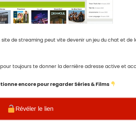
AV
ite de streaming peut vite devenir un jeu du chat et de la
e
a
r pour toujours te donner la dernière adresse active et ac
s
nctionne encore pour regarder Séries & Films
IN
Révéler le lien
g
g