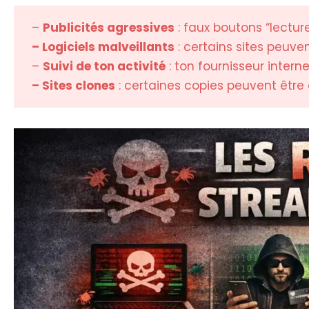
–
Publicités agressives
: faux boutons “lecture
– Logiciels malveillants
: certains sites peuven
–
Suivi de ton activité
: ton fournisseur interne
– Sites clones
: certaines copies peuvent êtr