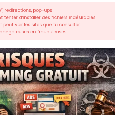
”, redirections, pop-ups
t tenter d’installer des fichiers indésirables
t peut voir les sites que tu consultes
e dangereuses ou frauduleuses