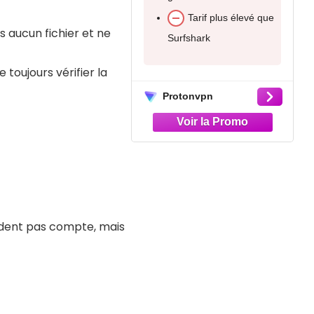
Tarif plus élevé que
INCONVÉNIENTS
s aucun fichier et ne
urfshark
Moins ancien sur le
oujours vérifier la
marché
Pas de compte
otonvpn
gratuit
Surfshark
endent pas compte, mais