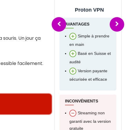
Proton VPN
Surfshark
ANTAGES
AVANTAGES
Simple à prendre
Débloque les sites
 souris. Un jour ça
n main
de streaming à 1,99€ /
mois
Basé en Suisse et
Très bon rapport
udité
cessible facilement.
qualité-prix
Version payante
Contournement
écurisée et efficace
des géoblocages super
efficace (niveau
militaire)
CONVÉNIENTS
Connexions
Streaming non
simultanées illimitées
aranti avec la version
ratuite