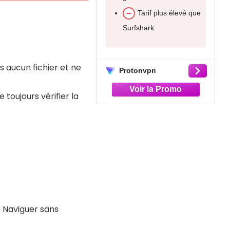
Tarif plus élevé que
INCONVÉNIENTS
urfshark
Moins ancien sur le
marché
s aucun fichier et ne
Pas de compte
otonvpn
gratuit
oujours vérifier la
Surfshark
 Naviguer sans