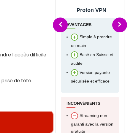
Proton VPN
Surfshark
ANTAGES
AVANTAGES
Simple à prendre
Débloque les sites
n main
de streaming à 1,99€ /
mois
re l’accès difficile
Basé en Suisse et
Très bon rapport
udité
qualité-prix
Version payante
 prise de tête.
Contournement
écurisée et efficace
des géoblocages super
efficace (niveau
militaire)
CONVÉNIENTS
Connexions
Streaming non
simultanées illimitées
aranti avec la version
ratuite