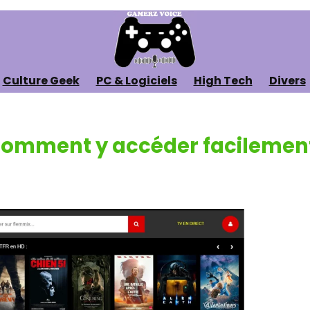
Culture Geek
PC & Logiciels
High Tech
Divers
 Comment y accéder facilement