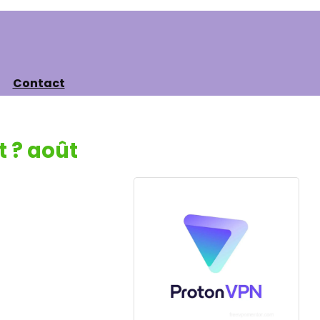
Contact
 ? août