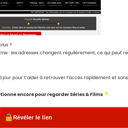
AV
plus ?
e
me : les adresses changent régulièrement, ce qui peut rend
a
à jour pour t’aider à retrouver l’accès rapidement et sans
s
nctionne encore pour regarder Séries & Films
IN
Révéler le lien
g
g