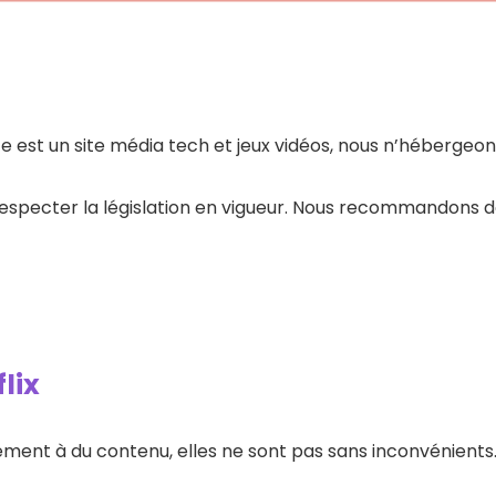
S
 est un site média tech et jeux vidéos, nous n’hébergeon
Pr
pecter la législation en vigueur. Nous recommandons de t
lix
ent à du contenu, elles ne sont pas sans inconvénients.