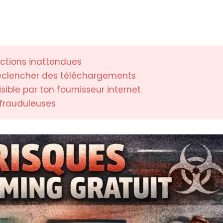
ections inattendues
déclencher des téléchargements
isible par ton fournisseur internet
 frauduleuses