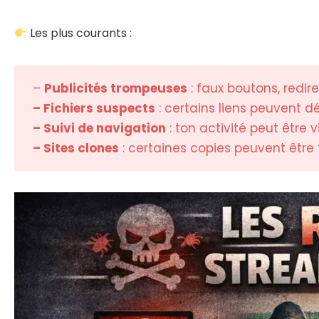
Les plus courants :
–
Publicités trompeuses
: faux boutons, redir
– Fichiers suspects
: certains liens peuvent 
– Suivi de navigation
: ton activité peut être v
– Sites clones
: certaines copies peuvent être