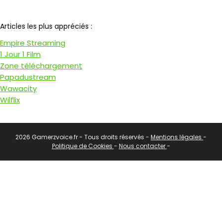
Notre partenaire
Articles les plus appréciés :
Empire Streaming
1 Jour 1 Film
Zone téléchargement
Papadustream
Wawacity
Wilflix
2026 Gamerzvoice.fr - Tous droits réservés -
Mentions légales
-
Politique de Cookies
-
Nous contacter
-