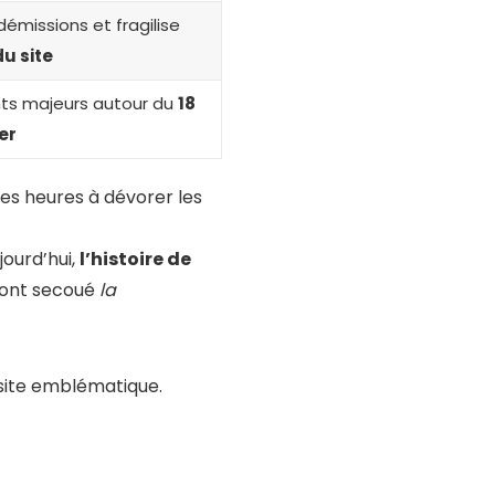
missions et fragilise
du site
ts majeurs autour du
18
er
des heures à dévorer les
jourd’hui,
l’histoire de
i ont secoué
la
 site emblématique.