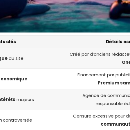
ts clés
Détails es
Créé par d’anciens rédacte
ique
du site
On
Financement par publicit
économique
Premium san
Agence de communicat
ntérêts
majeurs
responsable édit
Censure excessive pour 
n
controversée
communaut