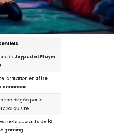
sentiels
urs de
Joypad et Player
e
é, affiliation et
offre
s annonces
ion dirigée par le
orial du site
des mots courants de
la
é gaming