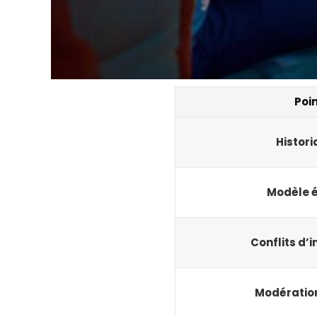
Poin
Histor
Modèle 
Conflits d’i
Modératio