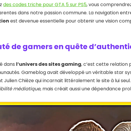
ez
des codes triche pour GTA 5 sur PS5
, vous comprendrez
parentes dans notre passion commune. La navigation ent
tion
est devenue essentielle pour obtenir une vision comp
é de gamers en quête d’authenti
né dans
l’univers des sites gaming
, c’est cette relation 
unautés. Gameblog avait développé un véritable star sy
ulien Chièze qui incarnait littéralement le site à lui seu
sibilité médiatique
, mais créait aussi une dépendance pr