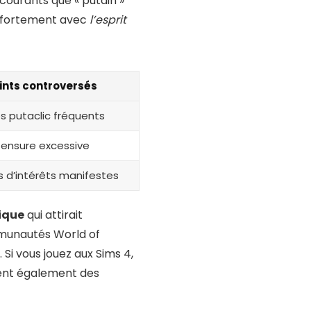
courants que « putain »
it fortement avec
l’esprit
ints controversés
es putaclic fréquents
ensure excessive
s d’intérêts manifestes
ique
qui attirait
mmunautés World of
 Si vous jouez aux Sims 4,
ent également des