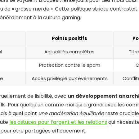
urs se voyaient bloqués trente jours pour des mots aussi 
jeu de « grosse merde ». Cette politique stricte contrasta
énéralement à la culture gaming.
Points positifs
Po
l
Actualités complètes
Titr
Protection contre le spam
C
ie
Accès privilégié aux événements
Conflit
ellement de lisibilité, avec
un développement anarch
olls. Pour quelqu’un comme moi qui a grandi avec les co
sais à quel point
une modération équilibrée
reste cruciale.
oute
les astuces pour l’argent et les relations
qui nécessit
 pour être partagées efficacement.