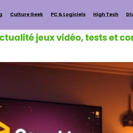
g
Culture Geek
PC & Logiciels
High Tech
Di
ctualité jeux vidéo, tests et