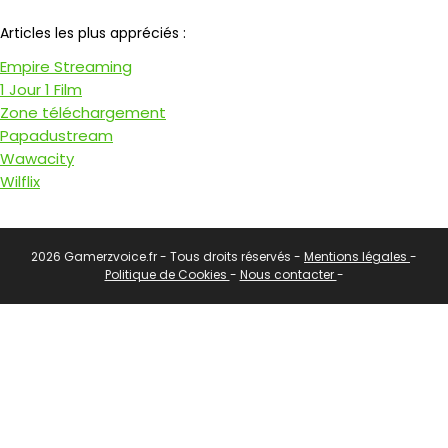
Notre partenaire
Articles les plus appréciés :
Empire Streaming
1 Jour 1 Film
Zone téléchargement
Papadustream
Wawacity
Wilflix
2026 Gamerzvoice.fr - Tous droits réservés -
Mentions légales
-
Politique de Cookies
-
Nous contacter
-