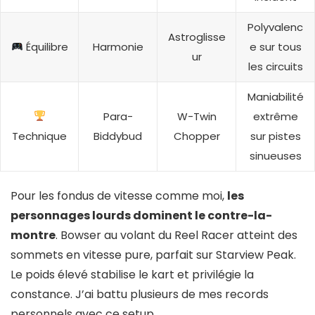
Polyvalenc
Astroglisse
Équilibre
Harmonie
e sur tous
ur
les circuits
Maniabilité
Para-
W-Twin
extrême
Technique
Biddybud
Chopper
sur pistes
sinueuses
Pour les fondus de vitesse comme moi,
les
personnages lourds dominent le contre-la-
montre
. Bowser au volant du Reel Racer atteint des
sommets en vitesse pure, parfait sur Starview Peak.
Le poids élevé stabilise le kart et privilégie la
constance. J’ai battu plusieurs de mes records
personnels avec ce setup.