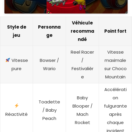
Véhicule
Style de
Personna
recomma
Point fort
jeu
ge
ndé
Reel Racer
Vitesse
Vitesse
Bowser /
/
maximale
pure
Wario
Festivalièr
sur Choco
e
Mountain
Accélérati
Baby
on
Toadette
Blooper /
fulgurante
/ Baby
Réactivité
Mach
après
Peach
Rocket
chaque
incident