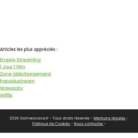
Notre partenaire
Articles les plus appréciés :
Empire Streaming
1 Jour 1 Film
Zone téléchargement
Papadustream
Wawacity
Wilflix
2026 Gamerzvoice.fr - Tous droits réservés -
Mentions légales
-
Politique de Cookies
-
Nous contacter
-