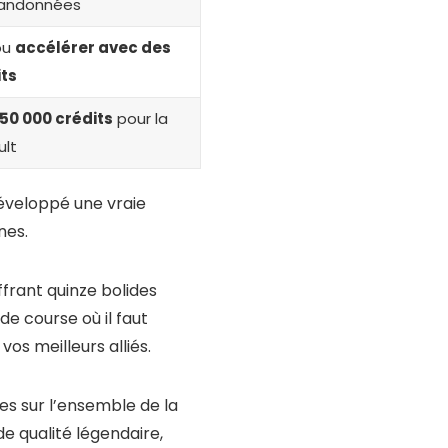
bandonnées
ou
accélérer avec des
its
150 000 crédits
pour la
ult
développé une vraie
nes.
ffrant quinze bolides
e course où il faut
 vos meilleurs alliés.
es sur l’ensemble de la
 qualité légendaire,