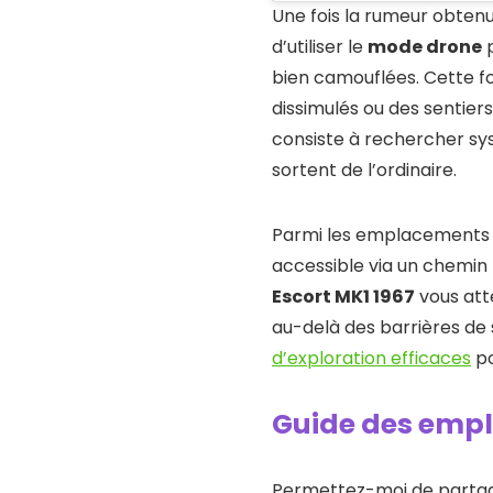
Une fois la rumeur obtenu
d’utiliser le
mode drone
p
bien camouflées. Cette fo
dissimulés ou des sentiers
consiste à rechercher s
sortent de l’ordinaire.
Parmi les emplacements 
accessible via un chemin 
Escort MK1 1967
vous att
au-delà des barrières de 
d’exploration efficaces
po
Guide des empl
Permettez-moi de partag