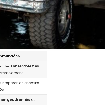
ommandées
nt les
zones violettes
gressivement
ur repérer les chemins
és
non goudronnés
et