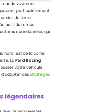
ecommande vivement
ges sont particulièrement
chemins de terre
ée au fil du temps
tructures abandonnées qui
u nord-est de la carte,
erre. La
Ford Racing
pousser votre véhicule
ce d’adopter des
stratégies
s légendaires
s
que j’ai découvertes