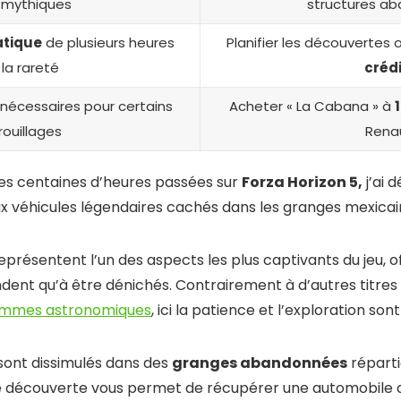
 mythiques
structures a
atique
de plusieurs heures
Planifier les découvertes 
 la rareté
créd
nécessaires pour certains
Acheter « La Cabana » à
rouillages
Rena
es centaines d’heures passées sur
Forza Horizon 5,
j’ai 
ux véhicules légendaires cachés dans les granges mexicai
eprésentent l’un des aspects les plus captivants du jeu, o
ent qu’à être dénichés. Contrairement à d’autres titres d
ommes astronomiques
, ici la patience et l’exploration sont
sont dissimulés dans des
granges abandonnées
réparti
 découverte vous permet de récupérer une automobile de