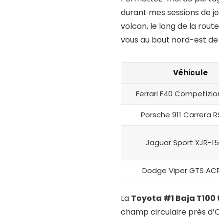
durant mes sessions de je
volcan, le long de la rout
vous au bout nord-est de l
Véhicule
Ferrari F40 Competizio
Porsche 911 Carrera R
Jaguar Sport XJR-15
Dodge Viper GTS ACR
La
Toyota #1 Baja T100 
champ circulaire près d’Ot