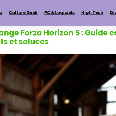
g
Culture Geek
PC & Logiciels
High Tech
Di
ange Forza Horizon 5 : Guide 
s et soluces