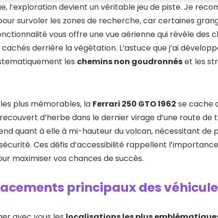
e, l’exploration devient un véritable jeu de piste. Je r
our survoler les zones de recherche, car certaines gran
nctionnalité vous offre une vue aérienne qui révèle des 
 cachés derrière la végétation. L’astuce que j’ai développ
ystematiquement les
chemins non goudronnés
et les s
les plus mémorables, la
Ferrari 250 GTO 1962
se cache a
recouvert d’herbe dans le dernier virage d’une route de t
end quant à elle à mi-hauteur du volcan, nécessitant de 
sécurité. Ces défis d’accessibilité rappellent l’importan
ur maximiser vos chances de succès.
acements principaux des véhicule
er avec vous les
localisations les plus emblématique