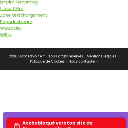
Empire Streaming
1 Jour 1 Film
Zone téléchargement
Papadustream
Wawacity
Wilflix
2026 Gamerzvoice.fr - Tous droits réservés -
Mentions légales
-
Politique de Cookies
-
Nous contacter
-
Accès bloqué vers ton site de