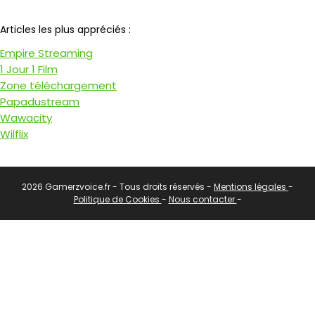
Notre partenaire
Articles les plus appréciés :
Empire Streaming
1 Jour 1 Film
Zone téléchargement
Papadustream
Wawacity
Wilflix
2026 Gamerzvoice.fr - Tous droits réservés -
Mentions légales
-
Politique de Cookies
-
Nous contacter
-