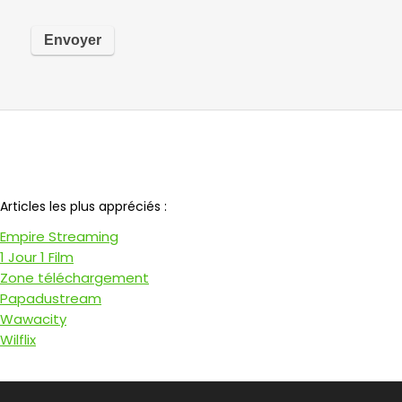
Notre partenaire
Articles les plus appréciés :
Empire Streaming
1 Jour 1 Film
Zone téléchargement
Papadustream
Wawacity
Wilflix