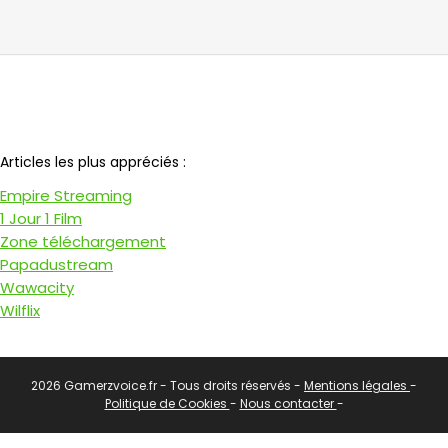
Notre partenaire
Articles les plus appréciés :
Empire Streaming
1 Jour 1 Film
Zone téléchargement
Papadustream
Wawacity
Wilflix
2026 Gamerzvoice.fr - Tous droits réservés -
Mentions légales
-
Politique de Cookies
-
Nous contacter
-