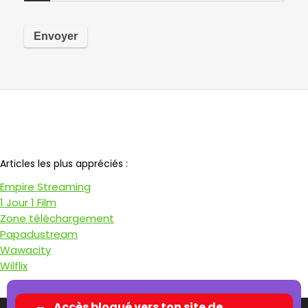
Notre partenaire
Articles les plus appréciés :
Empire Streaming
1 Jour 1 Film
Zone téléchargement
Papadustream
Wawacity
Wilflix
Accès bloqué vers ton site de