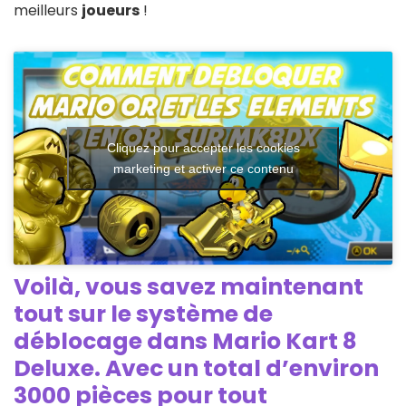
meilleurs
joueurs
!
Cliquez pour accepter les cookies
marketing et activer ce contenu
Voilà, vous savez maintenant
tout sur le système de
déblocage dans Mario Kart 8
Deluxe. Avec un total d’environ
3000 pièces
pour tout