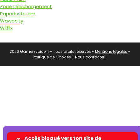
Zone téléchargement
Papadustream
Wawacity
Wilflix
2026 Gamerzvoice.fr - Tous droits réservés -
Mentions légales
-
Politique de Cookies
-
Nous contacter
-
Accès bloqué vers ton site de