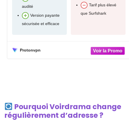
 élevé
Très bon rapport
gratuit
qualité-prix
Contournement
des géoblocages
super efficace (niveau
militaire)
Connexions
simultanées illimitées
Surfshark
Pourquoi Voirdrama change
régulièrement d’adresse ?