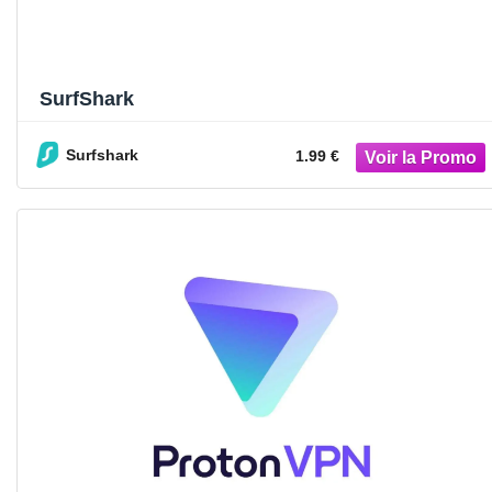
SurfShark
Surfshark
1.99 €