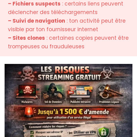
– Fichiers suspects
: certains liens peuvent
déclencher des téléchargements
– Suivi de navigation
: ton activité peut être
visible par ton fournisseur internet
– Sites clones
: certaines copies peuvent être
trompeuses ou frauduleuses