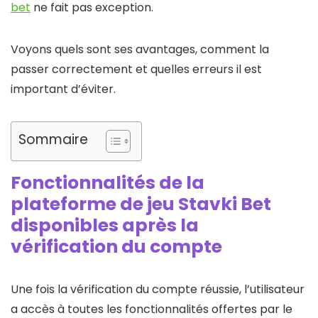
bet
ne fait pas exception.
Voyons quels sont ses avantages, comment la
passer correctement et quelles erreurs il est
important d’éviter.
Sommaire
Fonctionnalités de la
plateforme de jeu Stavki Bet
disponibles après la
vérification du compte
Une fois la vérification du compte réussie, l’utilisateur
a accès à toutes les fonctionnalités offertes par le