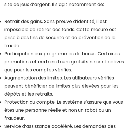
site de jeux d’argent. Il s’agit notamment de:
Retrait des gains. Sans preuve d’identité, il est
impossible de retirer des fonds. Cette mesure est
prise à des fins de sécurité et de prévention de la
fraude.
Participation aux programmes de bonus. Certaines
promotions et certains tours gratuits ne sont activés
que pour les comptes vérifiés.
Augmentation des limites. Les utilisateurs vérifiés
peuvent bénéficier de limites plus élevées pour les
dépôts et les retraits.
Protection du compte. Le système s’assure que vous
êtes une personne réelle et non un robot ou un
fraudeur.
Service d’assistance accéléré. Les demandes des