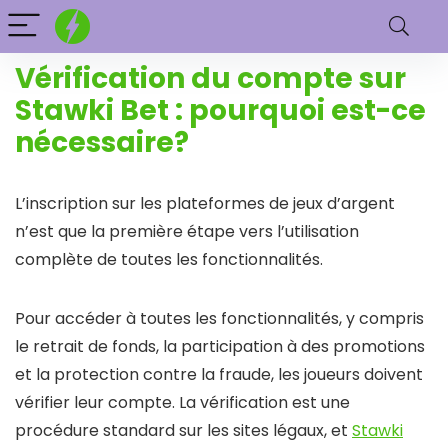
Vérification du compte sur
Stawki Bet : pourquoi est-ce
nécessaire?
L’inscription sur les plateformes de jeux d’argent
n’est que la première étape vers l’utilisation
complète de toutes les fonctionnalités.
Pour accéder à toutes les fonctionnalités, y compris
le retrait de fonds, la participation à des promotions
et la protection contre la fraude, les joueurs doivent
vérifier leur compte. La vérification est une
procédure standard sur les sites légaux, et
Stawki