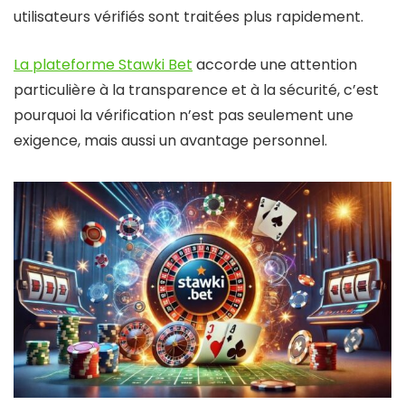
utilisateurs vérifiés sont traitées plus rapidement.
La plateforme Stawki Bet
accorde une attention
particulière à la transparence et à la sécurité, c’est
pourquoi la vérification n’est pas seulement une
exigence, mais aussi un avantage personnel.