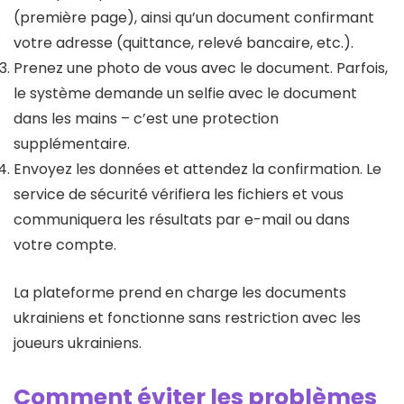
(première page), ainsi qu’un document confirmant
votre adresse (quittance, relevé bancaire, etc.).
Prenez une photo de vous avec le document. Parfois,
le système demande un selfie avec le document
dans les mains – c’est une protection
supplémentaire.
Envoyez les données et attendez la confirmation. Le
service de sécurité vérifiera les fichiers et vous
communiquera les résultats par e-mail ou dans
votre compte.
La plateforme prend en charge les documents
ukrainiens et fonctionne sans restriction avec les
joueurs ukrainiens.
Comment éviter les problèmes