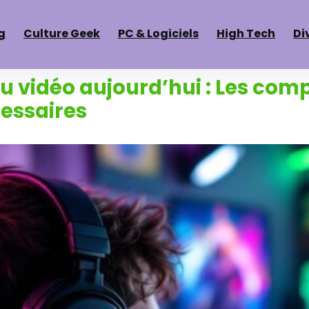
g
Culture Geek
PC & Logiciels
High Tech
Di
eu vidéo aujourd’hui : Les co
essaires