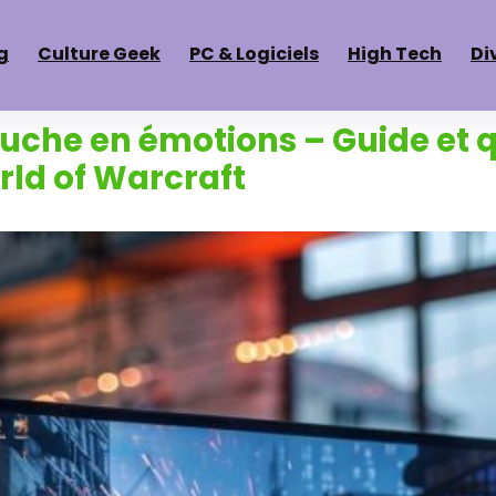
g
Culture Geek
PC & Logiciels
High Tech
Di
ruche en émotions – Guide et 
ld of Warcraft