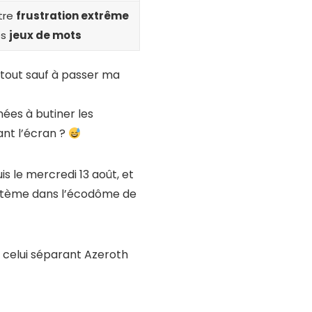
tre
frustration extrême
es
jeux de mots
à tout sauf à passer ma
nées à butiner les
ant l’écran ?
is le mercredi 13 août, et
système dans l’écodôme de
ue celui séparant Azeroth