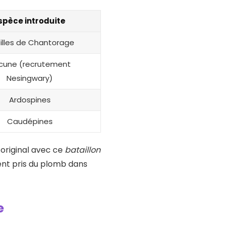
spèce introduite
illes de Chantorage
cune (recrutement
Nesingwary)
Ardospines
Caudépines
’original avec ce
bataillon
ent pris du plomb dans
e