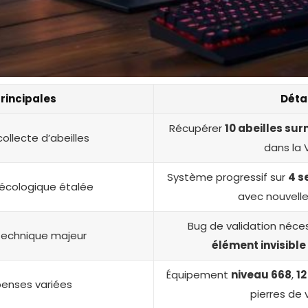
rincipales
Déta
Récupérer
10 abeilles su
ollecte d’abeilles
dans la 
Système progressif sur
4 s
cologique étalée
avec nouvell
Bug de validation néces
echnique majeur
élément invisible
Équipement
niveau 668
,
1
nses variées
pierres de 