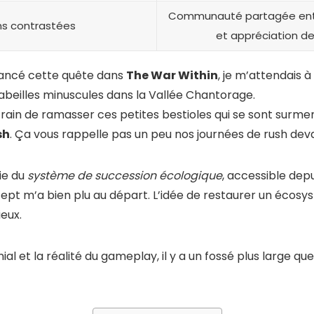
Communauté partagée en
s contrastées
et appréciation d
lancé cette quête dans
The War Within
, je m’attendais 
 abeilles minuscules dans la Vallée Chantorage.
 train de ramasser ces petites bestioles qui se sont surme
sh
. Ça vous rappelle pas un peu nos journées de rush dev
tie du
système de succession écologique
, accessible depu
ncept m’a bien plu au départ. L’idée de restaurer un éco
ieux.
al et la réalité du gameplay, il y a un fossé plus large q