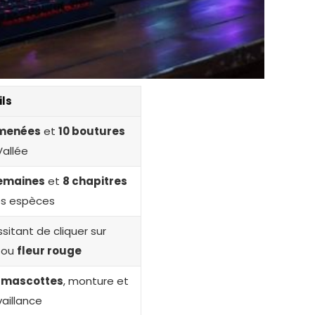
ils
rmenées
et
10 boutures
Vallée
emaines
et
8 chapitres
es espèces
sitant de cliquer sur
ou
fleur rouge
2 mascottes
, monture et
vaillance