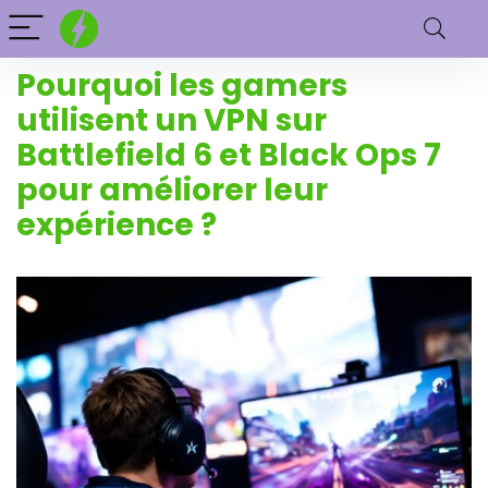
Pourquoi les gamers
utilisent un VPN sur
Battlefield 6 et Black Ops 7
pour améliorer leur
expérience ?