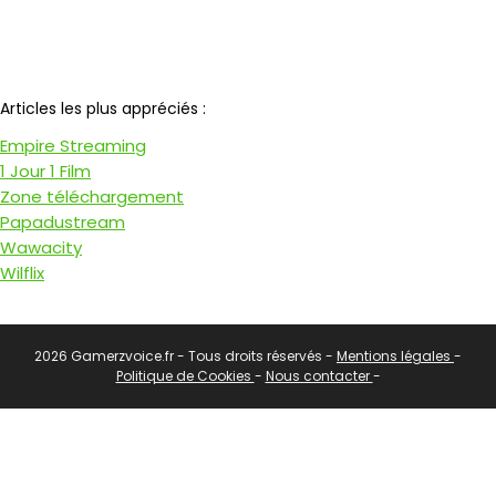
Notre partenaire
Articles les plus appréciés :
Empire Streaming
1 Jour 1 Film
Zone téléchargement
Papadustream
Wawacity
Wilflix
2026 Gamerzvoice.fr - Tous droits réservés -
Mentions légales
-
Politique de Cookies
-
Nous contacter
-