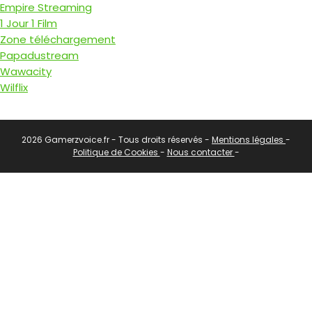
Empire Streaming
1 Jour 1 Film
Zone téléchargement
Papadustream
Wawacity
Wilflix
2026 Gamerzvoice.fr - Tous droits réservés -
Mentions légales
-
Politique de Cookies
-
Nous contacter
-