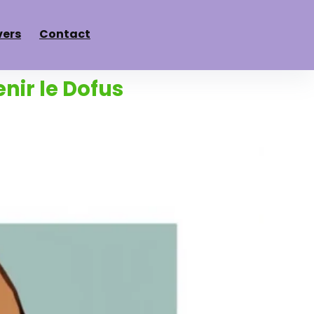
vers
Contact
enir le Dofus