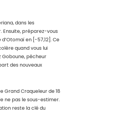
riana, dans les
. Ensuite, préparez-vous
le d’Otomaï en [-57,12]. Ce
colère quand vous lui
rez Goboune, pêcheur
épart des nouveaux
 Ce Grand Craqueleur de 18
de ne pas le sous-estimer.
ation reste la clé du
t