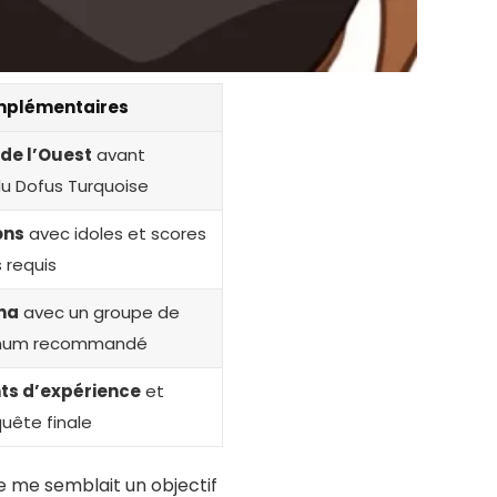
mplémentaires
de l’Ouest
avant
du Dofus Turquoise
ons
avec idoles et scores
 requis
na
avec un groupe de
nimum recommandé
nts d’expérience
et
uête finale
e me semblait un objectif