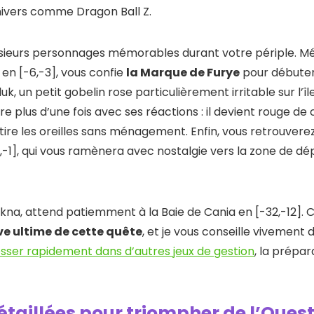
nivers comme Dragon Ball Z.
usieurs personnages mémorables durant votre périple. Mé
n [-6,-3], vous confie
la Marque de Furye
pour débuter
luk, un petit gobelin rose particulièrement irritable sur l’î
e plus d’une fois avec ses réactions : il devient rouge de 
s tire les oreilles sans ménagement. Enfin, vous retrouve
,-1], qui vous ramènera avec nostalgie vers la zone de d
akna, attend patiemment à la Baie de Cania en [-32,-12].
ve ultime de cette quête
, et je vous conseille vivement 
sser rapidement dans d’autres jeux de gestion
, la prépar
taillées pour triompher de l’Oues