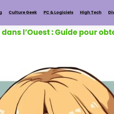
g
Culture Geek
PC & Logiciels
High Tech
Di
oi dans l’Ouest : Guide pour obt