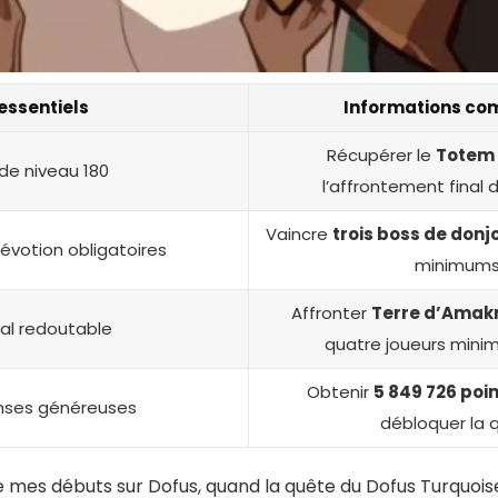
essentiels
Informations co
Récupérer le
Totem 
e niveau 180
l’affrontement final 
Vaincre
trois boss de donj
évotion obligatoires
minimums
Affronter
Terre d’Amak
nal redoutable
quatre joueurs mi
Obtenir
5 849 726 poi
ses généreuses
débloquer la q
 mes débuts sur Dofus, quand la quête du Dofus Turquois