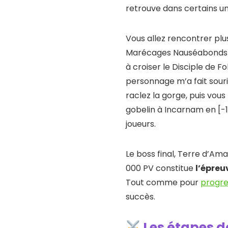
retrouve dans certains u
Vous allez rencontrer pl
Marécages Nauséabonds e
à croiser le Disciple de Fo
personnage m’a fait sourir
raclez la gorge, puis vou
gobelin à Incarnam en [-1
joueurs.
Le boss final, Terre d’Am
000 PV constitue
l’épreu
Tout comme pour
progre
succès.
Les étapes dé