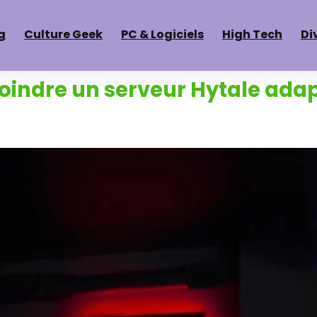
g
Culture Geek
PC & Logiciels
High Tech
Di
indre un serveur Hytale adap