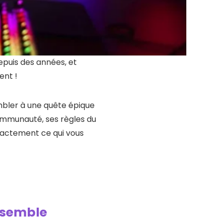
epuis des années, et
ent !
embler à une quête épique
communauté, ses règles du
exactement ce qui vous
essemble