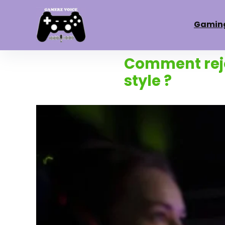
Gamin
Comment rejo
style ?