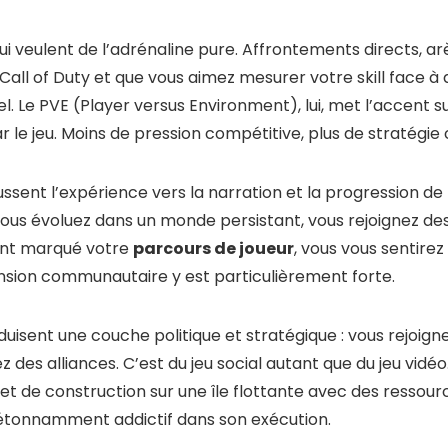
i veulent de l’adrénaline pure. Affrontements directs, arèn
all of Duty et que vous aimez mesurer votre skill face à d
el. Le PVE (Player versus Environment), lui, met l’accent 
le jeu. Moins de pression compétitive, plus de stratégie c
sent l’expérience vers la narration et la progression d
vous évoluez dans un monde persistant, vous rejoignez des 
ont marqué votre
parcours de joueur
, vous vous sentire
ension communautaire y est particulièrement forte.
duisent une couche politique et stratégique : vous rejoign
z des alliances. C’est du jeu social autant que du jeu vidéo.
et de construction sur une île flottante avec des ressourc
étonnamment addictif dans son exécution.