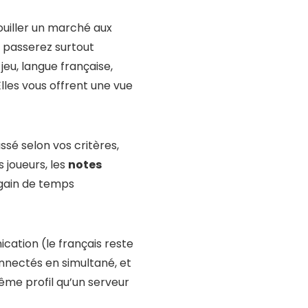
ouiller un marché aux
s passerez surtout
eu, langue française,
les vous offrent une vue
ssé selon vos critères,
s joueurs, les
notes
 gain de temps
cation (le français reste
onnectés en simultané, et
même profil qu’un serveur