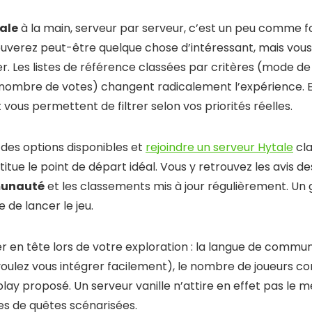
ale
à la main, serveur par serveur, c’est un peu comme f
ouverez peut-être quelque chose d’intéressant, mais vou
. Les listes de référence classées par critères (mode de j
 nombre de votes) changent radicalement l’expérience. El
ous permettent de filtrer selon vos priorités réelles.
des options disponibles et
rejoindre un serveur Hytale
cla
itue le point de départ idéal. Vous y retrouvez les avis de
munauté
et les classements mis à jour régulièrement. Un
de lancer le jeu.
r en tête lors de votre exploration : la langue de communi
s voulez vous intégrer facilement), le nombre de joueurs c
lay proposé. Un serveur vanille n’attire en effet pas le 
s de quêtes scénarisées.