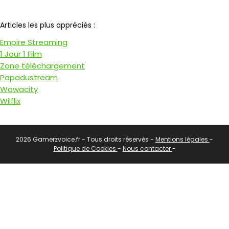
Notre partenaire
Articles les plus appréciés :
Empire Streaming
1 Jour 1 Film
Zone téléchargement
Papadustream
Wawacity
Wilflix
2026 Gamerzvoice.fr - Tous droits réservés -
Mentions légales
-
Politique de Cookies
-
Nous contacter
-