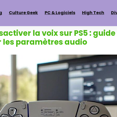
g
Culture Geek
PC & Logiciels
High Tech
Di
ctiver la voix sur PS5 : guid
r les paramètres audio