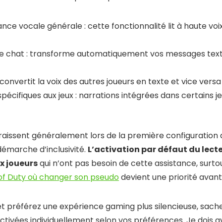
nce vocale générale : cette fonctionnalité lit à haute vo
le chat : transforme automatiquement vos messages text
 convertit la voix des autres joueurs en texte et vice versa
écifiques aux jeux : narrations intégrées dans certains 
aissent généralement lors de la première configuration d
démarche d’inclusivité.
L’activation par défaut du lect
x joueurs
qui n’ont pas besoin de cette assistance, surto
 of Duty où changer son pseudo
devient une priorité avant
t préférez une expérience gaming plus silencieuse, sach
tivées individuellement selon vos préférences. Je dois a