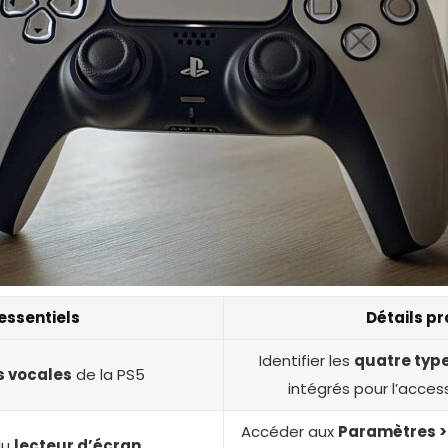
essentiels
Détails p
Identifier les
quatre typ
s vocales
de la PS5
intégrés pour l’access
Accéder aux
Paramètres > 
du
lecteur d’écran