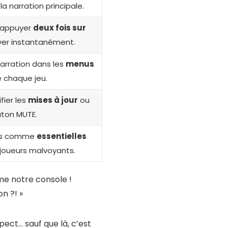
a narration principale.
t appuyer
deux fois sur
ver instantanément.
arration dans les
menus
 chaque jeu.
fier les
mises à jour
ou
outon MUTE.
ons comme
essentielles
joueurs malvoyants.
me notre console !
n ?! »
ect… sauf que là, c’est