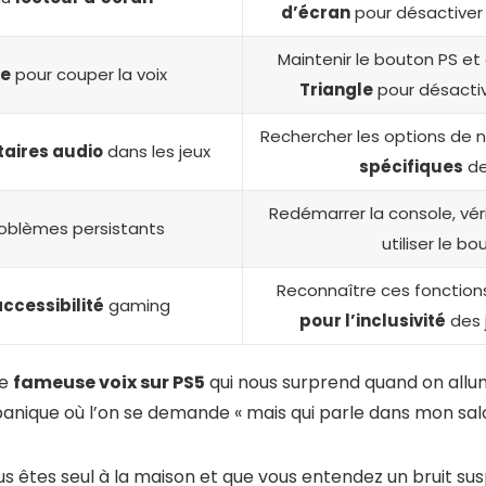
d’écran
pour désactiver l
Maintenir le bouton PS e
de
pour couper la voix
Triangle
pour désacti
Rechercher les options de n
aires audio
dans les jeux
spécifiques
de
Redémarrer la console, véri
oblèmes persistants
utiliser le b
Reconnaître ces foncti
accessibilité
gaming
pour l’inclusivité
des 
te
fameuse voix sur PS5
qui nous surprend quand on allu
anique où l’on se demande « mais qui parle dans mon salo
tes seul à la maison et que vous entendez un bruit susp