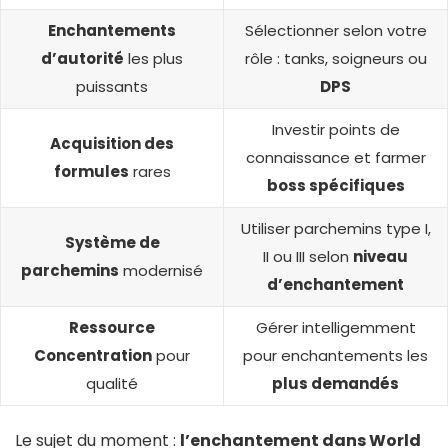
Enchantements
Sélectionner selon votre
d’autorité
les plus
rôle : tanks, soigneurs ou
puissants
DPS
Investir points de
Acquisition des
connaissance et farmer
formules
rares
boss spécifiques
Utiliser parchemins type I,
Système de
II ou III selon
niveau
parchemins
modernisé
d’enchantement
Ressource
Gérer intelligemment
Concentration
pour
pour enchantements les
qualité
plus demandés
Le sujet du moment :
l’enchantement dans World