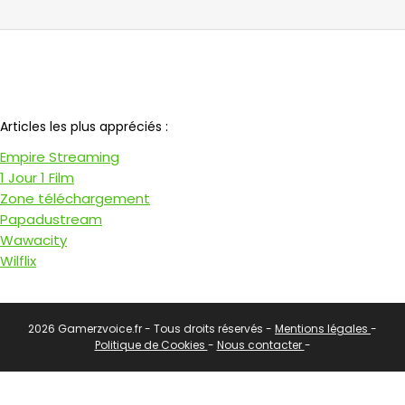
Notre partenaire
Articles les plus appréciés :
Empire Streaming
1 Jour 1 Film
Zone téléchargement
Papadustream
Wawacity
Wilflix
2026 Gamerzvoice.fr - Tous droits réservés -
Mentions légales
-
Politique de Cookies
-
Nous contacter
-