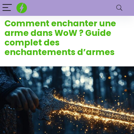
Comment enchanter une
arme dans WoW ? Guide
complet des
enchantements d’armes