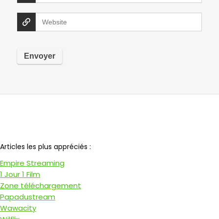
Notre partenaire
Articles les plus appréciés :
Empire Streaming
1 Jour 1 Film
Zone téléchargement
Papadustream
Wawacity