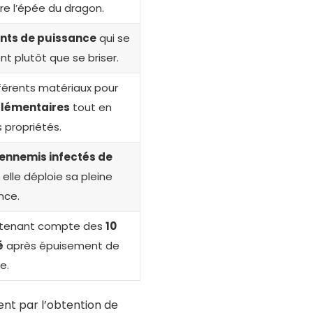
re l’épée du dragon.
ints de puissance
qui se
 plutôt que se briser.
férents matériaux pour
plémentaires
tout en
 propriétés.
ennemis infectés de
elle déploie sa pleine
nce.
n tenant compte des
10
é
après épuisement de
e.
nt par l’obtention de