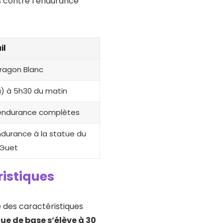
 contre l’endurance
il
Dragon Blanc
a) à 5h30 du matin
’endurance complètes
durance à la statue du
 Guet
istiques
e des caractéristiques
ue de base s’élève à 30