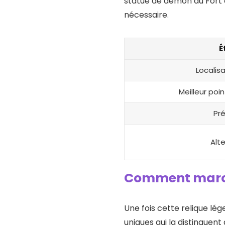
statue de démon au Fort
nécessaire.
É
Localisa
Meilleur poi
Pré
Alt
Comment marche
Une fois cette relique lé
uniques qui la distinguent