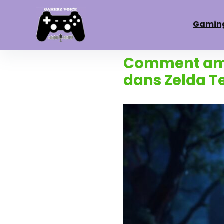
Gamin
Comment amél
dans Zelda T