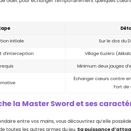
 de Guet pour échanger temporairement quelques cœurs
tape
Déta
tion initiale
Sur le dos du 
nt d’interception
Village Euzéro (Akkal
requis
Minimum deux jauges d
Échanger cœurs contre en
ernative
Fort de
 la Master Sword et ses caractér
gendaire entre vos mains, vous découvrirez qu’elle possèd
 de toutes les autres armes du jeu.
Sa puissance d’attaq