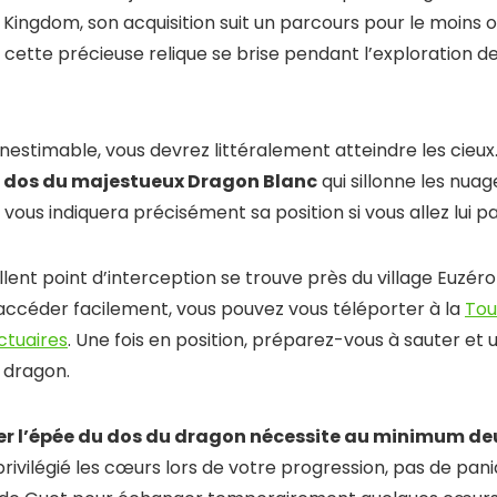
 Kingdom, son acquisition suit un parcours pour le moins or
 cette précieuse relique se brise pendant l’exploration de
inestimable, vous devrez littéralement atteindre les cieux
e dos du majestueux Dragon Blanc
qui sillonne les nuag
 vous indiquera précisément sa position si vous allez lui pa
lent point d’interception se trouve près du village Euzéro
 accéder facilement, vous pouvez vous téléporter à la
Tou
ctuaires
. Une fois en position, préparez-vous à sauter et u
u dragon.
rer l’épée du dos du dragon nécessite au minimum d
 privilégié les cœurs lors de votre progression, pas de pa