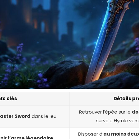
ts clés
Détails p
Retrouver l’épée sur le
do
Master Sword
dans le jeu
survole Hyrule ver
Disposer d’
au moins deu
nir l’arme légendaire