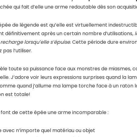
achée qui fait d’elle une arme redoutable dès son acquisiti
’épée de légende est qu’elle est virtuellement indestruct
nt définitivement après un certain nombre d’utilisations,
echarge lorsqu’elle s’épuise
. Cette période dure enviro
pas l’utiliser.
le toute sa puissance face aux monstres de miasmes, con
lle. J’adore voir leurs expressions surprises quand la lame
omme quand j’allume ma lampe torche face à un raton lav
n est totale!
qui font de cette épée une arme incomparable :
 avec n’importe quel matériau ou objet