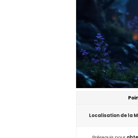
Poin
Localisation de la 
Prérequis pour
obte