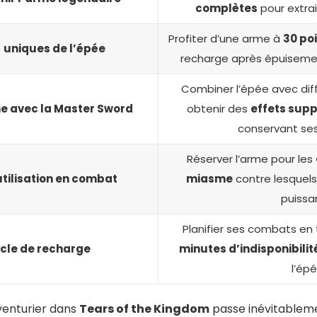
complètes
pour extrai
Profiter d’une arme à
30 po
s
uniques de l’épée
recharge après épuisement
Combiner l’épée avec dif
 avec la Master Sword
obtenir des
effets sup
conservant ses
Réserver l’arme pour les
utilisation en combat
miasme
contre lesquels 
puissa
Planifier ses combats e
cle de recharge
minutes d’indisponibilit
l’épé
venturier dans
Tears of the Kingdom
passe inévitableme